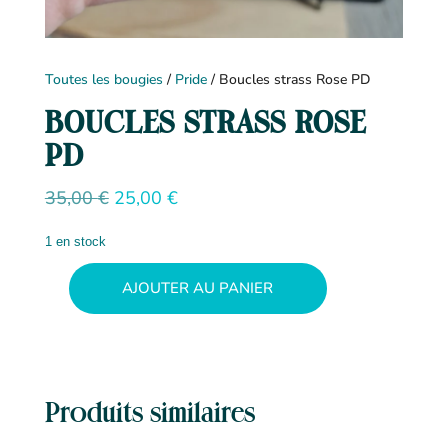
Toutes les bougies
/
Pride
/ Boucles strass Rose PD
BOUCLES STRASS ROSE
PD
Le
Le
35,00
€
25,00
€
prix
prix
initial
actuel
1 en stock
était :
est :
35,00 €.
25,00 €.
AJOUTER AU PANIER
quantité
de
Boucles
strass
Rose
PD
Produits similaires