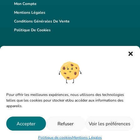
Mon Compte
Mentions Légales
Conditions Générales De Vente
Politique De Cookies
Pour offrir les meilleures expériences, nous utilisons des technologies
ME CONTACTER
telles que les cookies pour stocker et/ou accéder aux informations des
appareils.
Accepter
Refuser
Voir les préférences
© 2026 La Queer Bogossité | Tous droits réservés |
Réalisation du site par
{ Shay }
Politique de cookies
Mentions Légales